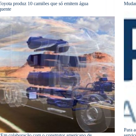
Toyota produz 10 camiões que só emitem água
Mudam
quente
Para a
“Em colaboração com o construtor americano de
serviç