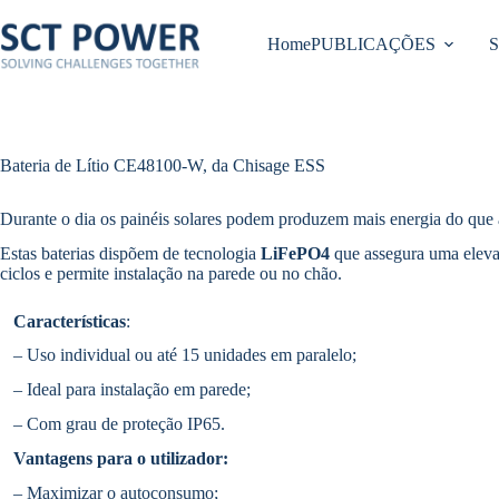
Pular
para
Home
PUBLICAÇÕES
o
conteúdo
Bateria de Lítio CE48100-W, da Chisage ESS
Durante o dia os painéis solares podem produzem mais energia do qu
Estas baterias dispõem de tecnologia
LiFePO4
que assegura uma elevad
ciclos e permite instalação na parede ou no chão.
Características
:
– Uso individual ou até 15 unidades em paralelo;
– Ideal para instalação em parede;
– Com grau de proteção IP65.
Vantagens para o utilizador:
– Maximizar o autoconsumo;