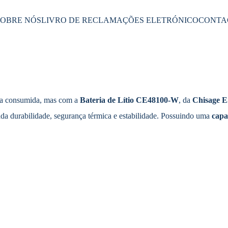
SOBRE NÓS
LIVRO DE RECLAMAÇÕES ELETRÓNICO
CONTA
e a consumida, mas com a
Bateria de Lítio CE48100-W
, da
Chisage 
a durabilidade, segurança térmica e estabilidade. Possuindo uma
capa