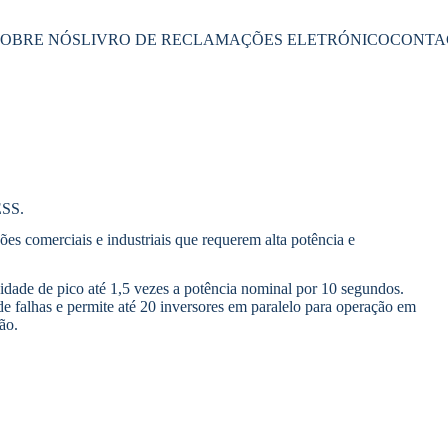
SOBRE NÓS
LIVRO DE RECLAMAÇÕES ELETRÓNICO
CONTA
ESS.
es comerciais e industriais que requerem alta potência e
dade de pico até 1,5 vezes a potência nominal por 10 segundos.
 falhas e permite até 20 inversores em paralelo para operação em
ão.