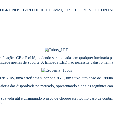
SOBRE NÓS
LIVRO DE RECLAMAÇÕES ELETRÓNICO
CONTA
ficações CE e RoHS, podendo ser aplicadas em qualquer luminária par
emidade apenas de suporte. A lâmpada LED não necessita balastro nem a
e 20W, uma eficiência superior a 85%, um fluxo luminoso de 1880lm
oria das disponíveis no mercado, apresentando ainda as seguintes carac
 vida útil e diminuindo o risco de choque elétrico no caso de contact
so.