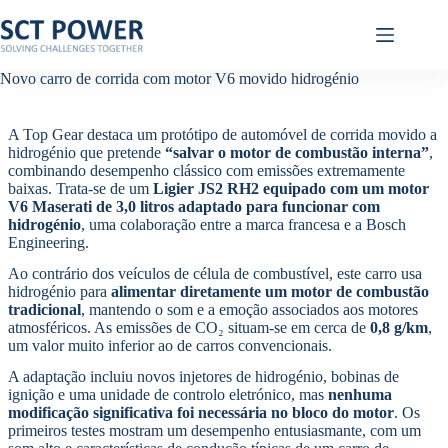
Pular
para
o
conteúdo
Novo carro de corrida com motor V6 movido hidrogénio
A Top Gear destaca um protótipo de automóvel de corrida movido a
hidrogénio que pretende
“salvar o motor de combustão interna”
,
combinando desempenho clássico com emissões extremamente
baixas. Trata-se de um
Ligier JS2 RH2 equipado com um motor
V6 Maserati de 3,0 litros adaptado para funcionar com
hidrogénio
, uma colaboração entre a marca francesa e a Bosch
Engineering.
Ao contrário dos veículos de célula de combustível, este carro usa
hidrogénio para
alimentar diretamente um motor de combustão
tradicional
, mantendo o som e a emoção associados aos motores
atmosféricos. As emissões de CO₂ situam-se em cerca de
0,8 g/km
,
um valor muito inferior ao de carros convencionais.
A adaptação incluiu novos injetores de hidrogénio, bobinas de
ignição e uma unidade de controlo eletrónico, mas
nenhuma
modificação significativa foi necessária no bloco do motor
. Os
primeiros testes mostram um desempenho entusiasmante, com um