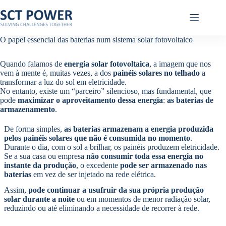
Pular
para
o
conteúdo
O papel essencial das baterias num sistema solar fotovoltaico
Quando falamos de
energia solar fotovoltaica
, a imagem que nos
vem à mente é, muitas vezes, a dos
painéis solares no telhado
a
transformar a luz do sol em eletricidade.
No entanto, existe um “parceiro” silencioso, mas fundamental, que
pode
maximizar o aproveitamento dessa energia
:
as baterias de
armazenamento
.
De forma simples,
as baterias armazenam a energia produzida
pelos painéis solares que não é consumida no momento
.
Durante o dia, com o sol a brilhar, os painéis produzem eletricidade.
Se a sua casa ou empresa
não consumir toda essa energia no
instante da produção
, o excedente
pode ser armazenado nas
baterias
em vez de ser injetado na rede elétrica.
Assim,
pode continuar a usufruir da sua própria produção
solar durante a noite
ou em momentos de menor radiação solar,
reduzindo ou até eliminando a necessidade de recorrer à rede.