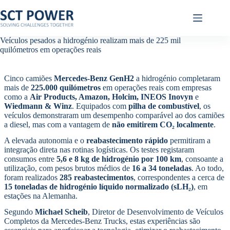
Pular
para
o
conteúdo
Veículos pesados a hidrogénio realizam mais de 225 mil
quilómetros em operações reais
Cinco camiões
Mercedes-Benz GenH2
a hidrogénio completaram
mais de
225.000 quilómetros
em operações reais com empresas
como a
Air Products, Amazon, Holcim, INEOS Inovyn
e
Wiedmann & Winz
. Equipados com
pilha de combustível
, os
veículos demonstraram um desempenho comparável ao dos camiões
a diesel, mas com a vantagem de
não emitirem CO₂ localmente
.
A elevada autonomia e o
reabastecimento rápido
permitiram a
integração direta nas rotinas logísticas. Os testes registaram
consumos entre
5,6 e 8 kg de hidrogénio por 100 km
, consoante a
utilização, com pesos brutos médios de
16 a 34 toneladas
. Ao todo,
foram realizados
285 reabastecimentos
, correspondentes a cerca de
15 toneladas de hidrogénio líquido normalizado (sLH₂)
, em
estações na Alemanha.
Segundo
Michael Scheib
, Diretor de Desenvolvimento de Veículos
Completos da Mercedes-Benz Trucks, estas experiências são